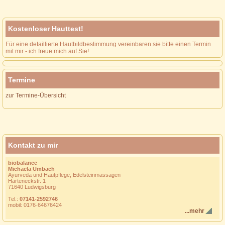
Kostenloser Hauttest!
Für eine detaillierte Hautbildbestimmung vereinbaren sie bitte einen Termin
mit mir - ich freue mich auf Sie!
Termine
zur Termine-Übersicht
Kontakt zu mir
biobalance
Michaela Umbach
Ayurveda und Hautpflege, Edelsteinmassagen
Harteneckstr. 1
71640 Ludwigsburg
Tel.:
07141-2592746
mobil: 0176-64676424
...mehr