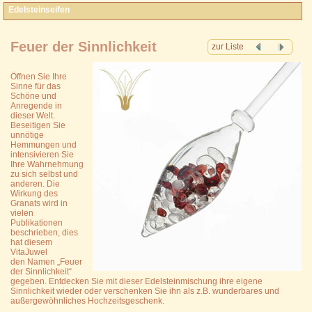
Edelsteinseifen
Feuer der Sinnlichkeit
zur Liste
Öffnen Sie Ihre
Sinne für das
Schöne und
Anregende in
dieser Welt.
Beseitigen Sie
unnötige
Hemmungen und
intensivieren Sie
Ihre Wahrnehmung
zu sich selbst und
anderen. Die
Wirkung des
Granats wird in
vielen
Publikationen
beschrieben, dies
hat diesem
VitaJuwel
den Namen „Feuer
der Sinnlichkeit“
gegeben. Entdecken Sie mit dieser Edelsteinmischung ihre eigene
Sinnlichkeit wieder oder verschenken Sie ihn als z.B. wunderbares und
außergewöhnliches Hochzeitsgeschenk.