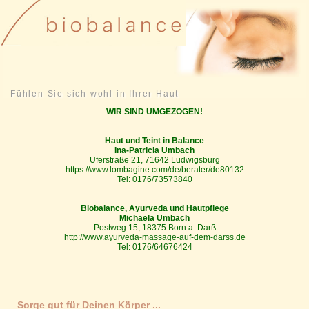
Fühlen Sie sich wohl in Ihrer Haut
WIR SIND UMGEZOGEN!
Haut und Teint in Balance
Ina-Patricia Umbach
Uferstraße 21, 71642 Ludwigsburg
https://www.lombagine.com/de/berater/de80132
Tel: 0176/73573840
Biobalance, Ayurveda und Hautpflege
Michaela Umbach
Postweg 15, 18375 Born a. Darß
http://www.ayurveda-massage-auf-dem-darss.de
Tel: 0176/64676424
Sorge gut für Deinen Körper ...