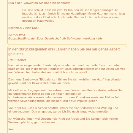
Nun einen Vorwurf an Sie habe ich dennoch:
Sie sind schuld, dass ich jetzt 15 Minuten im Bad länger benötige! Die
brauche ich jetzt nämlich für meine Hautpflege! Meine Haut nehme ich jetzt
ernst – und es lohnt sich. Auch harte Männer fühlen sich eben in einer
gesunden Haut wohler.
Nochmals Vielen Dank
Werner Wolf
Geschäftsführer der Epos Gesellschaft für Softwareentwicklung mbH
In den zurückliegenden drei Jahren haben Sie bei mir ganze Arbeit
geleistet.
Ute Fischer
Nach einer eingehenden Hautanalyse wurde nach und nach oder "auch von oben
nach unten" bis in die tiefste Hautschicht alles durchgearbeitet und mit vielen Cremes
und Wässerchen behandelt und natürlich auch umgestellt.
Das neue Zauberwort "Biobalance - fühlen Sie sich wohl in Ihrer Haut" hat Wunder
gewirkt - und der Beweis steht nun vor Ihnen.
Mit viel Liebe, Engagement, Zeitaufwand und Wissen um Ihre Produkte, setzen Sie
die unsichtbaren Helfer gegen die Falten gekonnt ein.
Ich bekomme interessante Informationen zu den Produkten sowie vier Mal im Jahr
wichtige Anwendungstipps, die meiner Haut neue Impulse geben.
Von Kopf bis Fuß ein sicherer Auftritt, immer mit einer erfrischenden Wirkung und
einem dezenten Duft umgeben, werde ich Sie noch lange weitergenießen.
Ich wünsche Ihnen viel Gesundheit, Kraft zur Arbeit und Sie können sich meiner
Weiterempfehlung ganz sicher sein.
Ihre