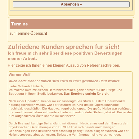
Termine
zur Termine-Übersicht
Zufriedene Kunden sprechen für sich!
Ich freue mich sehr über diese positiven Bewertungen
meiner Arbeit.
Hier zeige ich Ihnen einen kleinen Auszug von Referenzschreiben.
Werner Wolf
Auch harte Männer fühlen sich eben in einer gesunden Haut wohler.
Liebe Michaela Umbach,
ich möchte mich mit diesem Referenzschreiben ganz herzlich für die Pflege und
Betreuung in Ihrem Studio bedanken.
Das Ergebnis spricht für sich.
Nach einer Operation, bei der mir ein tassengroßes Stück aus dem Oberschenkel
herausgeschnitten wurde, war der Hautbereich rund um die Operationsnarbe
nachhaltig geschädigt. Die Haut war regelrecht kaputt. Die große Narbe war verhärtet
und rund herum haben sich weitere harte und entzündete Stellen gebildet. Keiner der
fünf aufgesuchten Ärzte konnte mir hier helfen.
Durch Ihre sachkundige Behandlung mit diversen Hautcremes und den Einsatz der
physikalischen Gefäßtherapie von BEMER® hat sich bereits nach wenigen
Behandlungen eine deutliche Verbesserung gezeigt. Nach einigen Wochen war der
Heilungsprozess abgeschlossen. Selbst die Verhärtungen sind verschwunden.