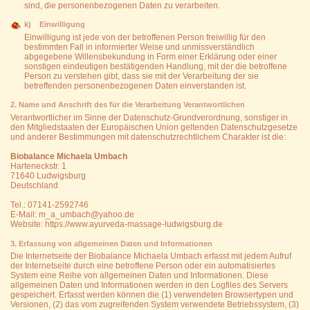
sind, die personenbezogenen Daten zu verarbeiten.
k) Einwilligung
Einwilligung ist jede von der betroffenen Person freiwillig für den
bestimmten Fall in informierter Weise und unmissverständlich
abgegebene Willensbekundung in Form einer Erklärung oder einer
sonstigen eindeutigen bestätigenden Handlung, mit der die betroffene
Person zu verstehen gibt, dass sie mit der Verarbeitung der sie
betreffenden personenbezogenen Daten einverstanden ist.
2. Name und Anschrift des für die Verarbeitung Verantwortlichen
Verantwortlicher im Sinne der Datenschutz-Grundverordnung, sonstiger in
den Mitgliedstaaten der Europäischen Union geltenden Datenschutzgesetze
und anderer Bestimmungen mit datenschutzrechtlichem Charakter ist die:
Biobalance Michaela Umbach
Harteneckstr. 1
71640 Ludwigsburg
Deutschland
Tel.: 07141-2592746
E-Mail: m_a_umbach@yahoo.de
Website: https://www.ayurveda-massage-ludwigsburg.de
3. Erfassung von allgemeinen Daten und Informationen
Die Internetseite der Biobalance Michaela Umbach erfasst mit jedem Aufruf
der Internetseite durch eine betroffene Person oder ein automatisiertes
System eine Reihe von allgemeinen Daten und Informationen. Diese
allgemeinen Daten und Informationen werden in den Logfiles des Servers
gespeichert. Erfasst werden können die (1) verwendeten Browsertypen und
Versionen, (2) das vom zugreifenden System verwendete Betriebssystem, (3)