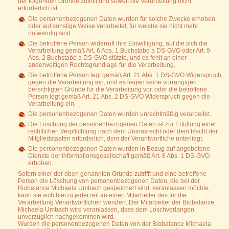
der folgenden Gründe zutrifft und soweit die Verarbeitung nicht
erforderlich ist:
Die personenbezogenen Daten wurden für solche Zwecke erhoben
oder auf sonstige Weise verarbeitet, für welche sie nicht mehr
notwendig sind.
Die betroffene Person widerruft ihre Einwilligung, auf die sich die
Verarbeitung gemäß Art. 6 Abs. 1 Buchstabe a DS-GVO oder Art. 9
Abs. 2 Buchstabe a DS-GVO stützte, und es fehlt an einer
anderweitigen Rechtsgrundlage für die Verarbeitung.
Die betroffene Person legt gemäß Art. 21 Abs. 1 DS-GVO Widerspruch
gegen die Verarbeitung ein, und es liegen keine vorrangigen
berechtigten Gründe für die Verarbeitung vor, oder die betroffene
Person legt gemäß Art. 21 Abs. 2 DS-GVO Widerspruch gegen die
Verarbeitung ein.
Die personenbezogenen Daten wurden unrechtmäßig verarbeitet.
Die Löschung der personenbezogenen Daten ist zur Erfüllung einer
rechtlichen Verpflichtung nach dem Unionsrecht oder dem Recht der
Mitgliedstaaten erforderlich, dem der Verantwortliche unterliegt.
Die personenbezogenen Daten wurden in Bezug auf angebotene
Dienste der Informationsgesellschaft gemäß Art. 8 Abs. 1 DS-GVO
erhoben.
Sofern einer der oben genannten Gründe zutrifft und eine betroffene
Person die Löschung von personenbezogenen Daten, die bei der
Biobalance Michaela Umbach gespeichert sind, veranlassen möchte,
kann sie sich hierzu jederzeit an einen Mitarbeiter des für die
Verarbeitung Verantwortlichen wenden. Der Mitarbeiter der Biobalance
Michaela Umbach wird veranlassen, dass dem Löschverlangen
unverzüglich nachgekommen wird.
Wurden die personenbezogenen Daten von der Biobalance Michaela