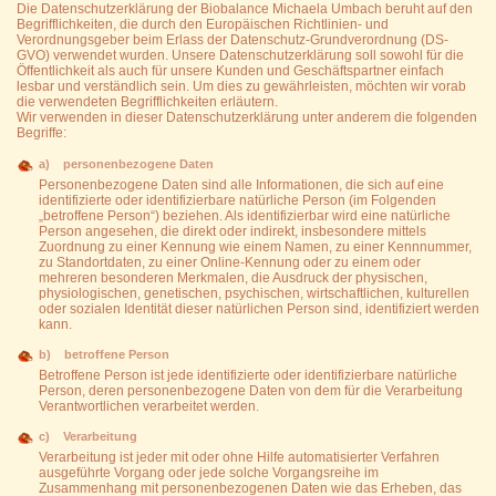
Die Datenschutzerklärung der Biobalance Michaela Umbach beruht auf den
Begrifflichkeiten, die durch den Europäischen Richtlinien- und
Verordnungsgeber beim Erlass der Datenschutz-Grundverordnung (DS-
GVO) verwendet wurden. Unsere Datenschutzerklärung soll sowohl für die
Öffentlichkeit als auch für unsere Kunden und Geschäftspartner einfach
lesbar und verständlich sein. Um dies zu gewährleisten, möchten wir vorab
die verwendeten Begrifflichkeiten erläutern.
Wir verwenden in dieser Datenschutzerklärung unter anderem die folgenden
Begriffe:
a) personenbezogene Daten
Personenbezogene Daten sind alle Informationen, die sich auf eine
identifizierte oder identifizierbare natürliche Person (im Folgenden
„betroffene Person“) beziehen. Als identifizierbar wird eine natürliche
Person angesehen, die direkt oder indirekt, insbesondere mittels
Zuordnung zu einer Kennung wie einem Namen, zu einer Kennnummer,
zu Standortdaten, zu einer Online-Kennung oder zu einem oder
mehreren besonderen Merkmalen, die Ausdruck der physischen,
physiologischen, genetischen, psychischen, wirtschaftlichen, kulturellen
oder sozialen Identität dieser natürlichen Person sind, identifiziert werden
kann.
b) betroffene Person
Betroffene Person ist jede identifizierte oder identifizierbare natürliche
Person, deren personenbezogene Daten von dem für die Verarbeitung
Verantwortlichen verarbeitet werden.
c) Verarbeitung
Verarbeitung ist jeder mit oder ohne Hilfe automatisierter Verfahren
ausgeführte Vorgang oder jede solche Vorgangsreihe im
Zusammenhang mit personenbezogenen Daten wie das Erheben, das