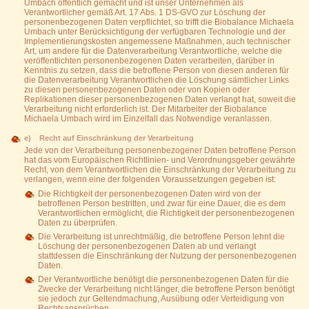
Umbach öffentlich gemacht und ist unser Unternehmen als
Verantwortlicher gemäß Art. 17 Abs. 1 DS-GVO zur Löschung der
personenbezogenen Daten verpflichtet, so trifft die Biobalance Michaela
Umbach unter Berücksichtigung der verfügbaren Technologie und der
Implementierungskosten angemessene Maßnahmen, auch technischer
Art, um andere für die Datenverarbeitung Verantwortliche, welche die
veröffentlichten personenbezogenen Daten verarbeiten, darüber in
Kenntnis zu setzen, dass die betroffene Person von diesen anderen für
die Datenverarbeitung Verantwortlichen die Löschung sämtlicher Links
zu diesen personenbezogenen Daten oder von Kopien oder
Replikationen dieser personenbezogenen Daten verlangt hat, soweit die
Verarbeitung nicht erforderlich ist. Der Mitarbeiter der Biobalance
Michaela Umbach wird im Einzelfall das Notwendige veranlassen.
e) Recht auf Einschränkung der Verarbeitung
Jede von der Verarbeitung personenbezogener Daten betroffene Person
hat das vom Europäischen Richtlinien- und Verordnungsgeber gewährte
Recht, von dem Verantwortlichen die Einschränkung der Verarbeitung zu
verlangen, wenn eine der folgenden Voraussetzungen gegeben ist:
Die Richtigkeit der personenbezogenen Daten wird von der
betroffenen Person bestritten, und zwar für eine Dauer, die es dem
Verantwortlichen ermöglicht, die Richtigkeit der personenbezogenen
Daten zu überprüfen.
Die Verarbeitung ist unrechtmäßig, die betroffene Person lehnt die
Löschung der personenbezogenen Daten ab und verlangt
stattdessen die Einschränkung der Nutzung der personenbezogenen
Daten.
Der Verantwortliche benötigt die personenbezogenen Daten für die
Zwecke der Verarbeitung nicht länger, die betroffene Person benötigt
sie jedoch zur Geltendmachung, Ausübung oder Verteidigung von
Rechtsansprüchen.