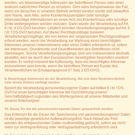
werden, um lebenswichtige Interessen der betroffenen Person oder einer
anderen natürlichen Person zu schützen. Dies wäre beispielsweise der Fall,
wenn ein Besucher in unserem Betrieb verletzt werden würde und daraufhin
sein Name, sein Alter, seine Krankenkassendaten oder sonstige
lebenswichtige Informationen an einen Arzt, ein Krankenhaus oder sonstige
Dritte weitergegeben werden müssten. Dann würde die Verarbeitung auf Art.
6 I lit. d DS-GVO beruhen. Letztlich könnten Verarbeitungsvorgänge auf Art. 6
I lit. f DS-GVO beruhen. Auf dieser Rechtsgrundlage basieren
Verarbeitungsvorgänge, die von keiner der vorgenannten Rechtsgrundlagen
erfasst werden, wenn die Verarbeitung zur Wahrung eines berechtigten
Interesses unseres Unternehmens oder eines Dritten erforderlich ist, sofern
die Interessen, Grundrechte und Grundfreiheiten des Betroffenen nicht
überwiegen. Solche Verarbeitungsvorgänge sind uns insbesondere deshalb
gestattet, weil sie durch den Europäischen Gesetzgeber besonders erwähnt
wurden. Er vertrat insoweit die Auffassung, dass ein berechtigtes Interesse
anzunehmen sein könnte, wenn die betroffene Person ein Kunde des
Verantwortlichen ist (Erwägungsgrund 47 Satz 2 DS-GVO).
9. Berechtigte Interessen an der Verarbeitung, die von dem Verantwortlichen
oder einem Dritten verfolgt werden
Basiert die Verarbeitung personenbezogener Daten auf Artikel 6 I lit. f DS-
GVO ist unser berechtigtes Interesse die Durchführung unserer
Geschäftstätigkeit zugunsten des Wohlergehens all unserer Mitarbeiter und
unserer Anteilseigner.
10. Dauer, für die die personenbezogenen Daten gespeichert werden
Das Kriterium für die Dauer der Speicherung von personenbezogenen Daten
ist die jeweilige gesetzliche Aufbewahrungsfrist. Nach Ablauf der Frist
werden die entsprechenden Daten routinemäßig gelöscht, sofern sie nicht
mehr zur Vertragserfüllung oder Vertragsanbahnung erforderlich sind.