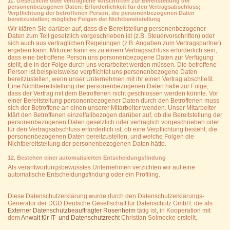
11. Gesetzliche oder vertragliche Vorschriften zur Bereitstellung der
personenbezogenen Daten; Erforderlichkeit für den Vertragsabschluss;
Verpflichtung der betroffenen Person, die personenbezogenen Daten
bereitzustellen; mögliche Folgen der Nichtbereitstellung
Wir klären Sie darüber auf, dass die Bereitstellung personenbezogener
Daten zum Teil gesetzlich vorgeschrieben ist (z.B. Steuervorschriften) oder
sich auch aus vertraglichen Regelungen (z.B. Angaben zum Vertragspartner)
ergeben kann. Mitunter kann es zu einem Vertragsschluss erforderlich sein,
dass eine betroffene Person uns personenbezogene Daten zur Verfügung
stellt, die in der Folge durch uns verarbeitet werden müssen. Die betroffene
Person ist beispielsweise verpflichtet uns personenbezogene Daten
bereitzustellen, wenn unser Unternehmen mit ihr einen Vertrag abschließt.
Eine Nichtbereitstellung der personenbezogenen Daten hätte zur Folge,
dass der Vertrag mit dem Betroffenen nicht geschlossen werden könnte. Vor
einer Bereitstellung personenbezogener Daten durch den Betroffenen muss
sich der Betroffene an einen unserer Mitarbeiter wenden. Unser Mitarbeiter
klärt den Betroffenen einzelfallbezogen darüber auf, ob die Bereitstellung der
personenbezogenen Daten gesetzlich oder vertraglich vorgeschrieben oder
für den Vertragsabschluss erforderlich ist, ob eine Verpflichtung besteht, die
personenbezogenen Daten bereitzustellen, und welche Folgen die
Nichtbereitstellung der personenbezogenen Daten hätte.
12. Bestehen einer automatisierten Entscheidungsfindung
Als verantwortungsbewusstes Unternehmen verzichten wir auf eine
automatische Entscheidungsfindung oder ein Profiling.
Diese Datenschutzerklärung wurde durch den Datenschutzerklärungs-
Generator der DGD Deutsche Gesellschaft für Datenschutz GmbH, die als
Externer Datenschutzbeauftragter Rosenheim
tätig ist, in Kooperation mit
dem
Anwalt für IT- und Datenschutzrecht
Christian Solmecke erstellt.