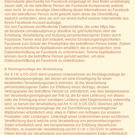
Internetseite gleichzeitig bei Facebook eingeloggt ist; dies findet unabhängig
davon statt, ob die betroffene Person die Facebook-Komponente anklickt
oder nicht. Ist eine derartige Übermittlung dieser Informationen an Facebook
von der betroffenen Person nicht gewollt, kann diese die Übermittlung
dadurch verhindern, dass sie sich vor einem Aufruf unserer Internetseite aus
ihrem Facebook-Account ausloggt.
Die von Facebook veröffentlichte Datenrichtlinie, die unter https://de-
de.facebook.com/about/privacy/ abrufbar ist, gibt Aufschluss über die
Erhebung, Verarbeitung und Nutzung personenbezogener Daten durch
Facebook. Ferner wird dort erläutert, welche Einstellungsmöglichkeiten
Facebook zum Schutz der Privatsphäre der betroffenen Person bietet. Zudem
sind unterschiedliche Applikationen erhältlich, die es ermöglichen, eine
Datenübermittlung an Facebook zu unterdrücken. Solche Applikationen
können durch die betroffene Person genutzt werden, um eine
Datenübermittlung an Facebook zu unterdrücken.
8. Rechtsgrundlage der Verarbeitung
Art. 6 I lit. a DS-GVO dient unserem Unternehmen als Rechtsgrundlage für
Verarbeitungsvorgänge, bei denen wir eine Einwilligung für einen
bestimmten Verarbeitungszweck einholen. Ist die Verarbeitung
personenbezogener Daten zur Erfüllung eines Vertrags, dessen
Vertragspartei die betroffene Person ist, erforderlich, wie dies beispielsweise
bei Verarbeitungsvorgängen der Fall ist, die für eine Lieferung von Waren
oder die Erbringung einer sonstigen Leistung oder Gegenleistung notwendig
sind, so beruht die Verarbeitung auf Art. 6 I lit. b DS-GVO. Gleiches gilt für
solche Verarbeitungsvorgänge die zur Durchführung vorvertraglicher
Maßnahmen erforderlich sind, etwa in Fällen von Anfragen zur unseren
Produkten oder Leistungen. Unterliegt unser Unternehmen einer rechtlichen
Verpflichtung durch welche eine Verarbeitung von personenbezogenen
Daten erforderlich wird, wie beispielsweise zur Erfüllung steuerlicher
Pflichten, so basiert die Verarbeitung auf Art. 6 I lit. c DS-GVO. In seltenen
Fällen könnte die Verarbeitung von personenbezogenen Daten erforderlich