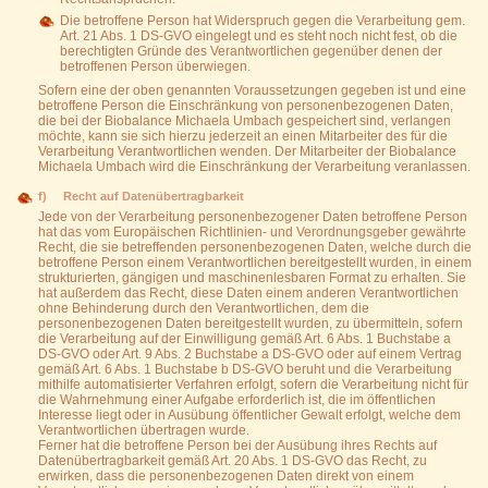
Die betroffene Person hat Widerspruch gegen die Verarbeitung gem.
Art. 21 Abs. 1 DS-GVO eingelegt und es steht noch nicht fest, ob die
berechtigten Gründe des Verantwortlichen gegenüber denen der
betroffenen Person überwiegen.
Sofern eine der oben genannten Voraussetzungen gegeben ist und eine
betroffene Person die Einschränkung von personenbezogenen Daten,
die bei der Biobalance Michaela Umbach gespeichert sind, verlangen
möchte, kann sie sich hierzu jederzeit an einen Mitarbeiter des für die
Verarbeitung Verantwortlichen wenden. Der Mitarbeiter der Biobalance
Michaela Umbach wird die Einschränkung der Verarbeitung veranlassen.
f) Recht auf Datenübertragbarkeit
Jede von der Verarbeitung personenbezogener Daten betroffene Person
hat das vom Europäischen Richtlinien- und Verordnungsgeber gewährte
Recht, die sie betreffenden personenbezogenen Daten, welche durch die
betroffene Person einem Verantwortlichen bereitgestellt wurden, in einem
strukturierten, gängigen und maschinenlesbaren Format zu erhalten. Sie
hat außerdem das Recht, diese Daten einem anderen Verantwortlichen
ohne Behinderung durch den Verantwortlichen, dem die
personenbezogenen Daten bereitgestellt wurden, zu übermitteln, sofern
die Verarbeitung auf der Einwilligung gemäß Art. 6 Abs. 1 Buchstabe a
DS-GVO oder Art. 9 Abs. 2 Buchstabe a DS-GVO oder auf einem Vertrag
gemäß Art. 6 Abs. 1 Buchstabe b DS-GVO beruht und die Verarbeitung
mithilfe automatisierter Verfahren erfolgt, sofern die Verarbeitung nicht für
die Wahrnehmung einer Aufgabe erforderlich ist, die im öffentlichen
Interesse liegt oder in Ausübung öffentlicher Gewalt erfolgt, welche dem
Verantwortlichen übertragen wurde.
Ferner hat die betroffene Person bei der Ausübung ihres Rechts auf
Datenübertragbarkeit gemäß Art. 20 Abs. 1 DS-GVO das Recht, zu
erwirken, dass die personenbezogenen Daten direkt von einem