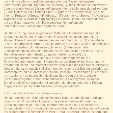
die Internetseite, von welcher ein zugreifendes System auf unsere
Internetseite gelangt (sogenannte Referrer), (4) die Unterwebseiten, welche
über ein zugreifendes System auf unserer Internetseite angesteuert werden,
(5) das Datum und die Uhrzeit eines Zugriffs auf die Internetseite, (6) eine
Internet-Protokoll-Adresse (IP-Adresse), (7) der Internet-Service-Provider des
zugreifenden Systems und (8) sonstige ähnliche Daten und Informationen,
die der Gefahrenabwehr im Falle von Angriffen auf unsere
informationstechnologischen Systeme dienen.
Bei der Nutzung dieser allgemeinen Daten und Informationen zieht die
Biobalance Michaela Umbach keine Rückschlüsse auf die betroffene
Person. Diese Informationen werden vielmehr benötigt, um (1) die Inhalte
unserer Internetseite korrekt auszuliefern, (2) die Inhalte unserer Internetseite
sowie die Werbung für diese zu optimieren, (3) die dauerhafte
Funktionsfähigkeit unserer informationstechnologischen Systeme und der
Technik unserer Internetseite zu gewährleisten sowie (4) um
Strafverfolgungsbehörden im Falle eines Cyberangriffes die zur
Strafverfolgung notwendigen Informationen bereitzustellen. Diese anonym
erhobenen Daten und Informationen werden durch die Biobalance Michaela
Umbach daher einerseits statistisch und ferner mit dem Ziel ausgewertet, den
Datenschutz und die Datensicherheit in unserem Unternehmen zu erhöhen,
um letztlich ein optimales Schutzniveau für die von uns verarbeiteten
personenbezogenen Daten sicherzustellen. Die anonymen Daten der
Server-Logfiles werden getrennt von allen durch eine betroffene Person
angegebenen personenbezogenen Daten gespeichert.
4. Kontaktmöglichkeit über die Internetseite
Die Internetseite der Biobalance Michaela Umbach enthält aufgrund von
gesetzlichen Vorschriften Angaben, die eine schnelle elektronische
Kontaktaufnahme zu unserem Unternehmen sowie eine unmittelbare
Kommunikation mit uns ermöglichen, was ebenfalls eine allgemeine Adresse
der sogenannten elektronischen Post (E-Mail-Adresse) umfasst. Sofern eine