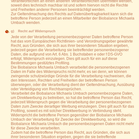
Verantwortlichen an einen anderen Verantwortlichen übermittelt werden,
soweit dies technisch machbar ist und sofern hiervon nicht die Rechte
und Freiheiten anderer Personen beeinträchtigt werden.
Zur Geltendmachung des Rechts auf Datenübertragbarkeit kann sich die
betroffene Person jederzeit an einen Mitarbeiter der Biobalance Michaela
Umbach wenden.
g) Recht auf Widerspruch
Jede von der Verarbeitung personenbezogener Daten betroffene Person
hat das vom Europäischen Richtlinien- und Verordnungsgeber gewährte
Recht, aus Gründen, die sich aus ihrer besonderen Situation ergeben,
jederzeit gegen die Verarbeitung sie betreffender personenbezogener
Daten, die aufgrund von Art. 6 Abs. 1 Buchstaben e oder f DS-GVO
erfolgt, Widerspruch einzulegen. Dies gilt auch für ein auf diese
Bestimmungen gestütztes Profiling.
Die Biobalance Michaela Umbach verarbeitet die personenbezogenen
Daten im Falle des Widerspruchs nicht mehr, es sei denn, wir können
zwingende schutzwürdige Gründe für die Verarbeitung nachweisen, die
den Interessen, Rechten und Freiheiten der betroffenen Person
überwiegen, oder die Verarbeitung dient der Geltendmachung, Ausübung
oder Verteidigung von Rechtsansprüchen.
Verarbeitet die Biobalance Michaela Umbach personenbezogene Daten,
um Direktwerbung zu betreiben, so hat die betroffene Person das Recht,
jederzeit Widerspruch gegen die Verarbeitung der personenbezogenen
Daten zum Zwecke derartiger Werbung einzulegen. Dies gilt auch für das
Profiling, soweit es mit solcher Direktwerbung in Verbindung steht.
Widerspricht die betroffene Person gegenüber der Biobalance Michaela
Umbach der Verarbeitung für Zwecke der Direktwerbung, so wird die
Biobalance Michaela Umbach die personenbezogenen Daten nicht mehr
für diese Zwecke verarbeiten.
Zudem hat die betroffene Person das Recht, aus Gründen, die sich aus
ihrer besonderen Situation ergeben, gegen die sie betreffende