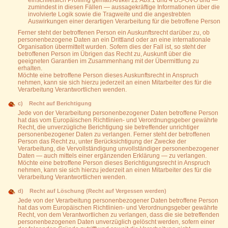
einschließlich Profiling gemäß Artikel 22 Abs.1 und 4 DS-GVO und —
zumindest in diesen Fällen — aussagekräftige Informationen über die
involvierte Logik sowie die Tragweite und die angestrebten
Auswirkungen einer derartigen Verarbeitung für die betroffene Person
Ferner steht der betroffenen Person ein Auskunftsrecht darüber zu, ob
personenbezogene Daten an ein Drittland oder an eine internationale
Organisation übermittelt wurden. Sofern dies der Fall ist, so steht der
betroffenen Person im Übrigen das Recht zu, Auskunft über die
geeigneten Garantien im Zusammenhang mit der Übermittlung zu
erhalten.
Möchte eine betroffene Person dieses Auskunftsrecht in Anspruch
nehmen, kann sie sich hierzu jederzeit an einen Mitarbeiter des für die
Verarbeitung Verantwortlichen wenden.
c) Recht auf Berichtigung
Jede von der Verarbeitung personenbezogener Daten betroffene Person
hat das vom Europäischen Richtlinien- und Verordnungsgeber gewährte
Recht, die unverzügliche Berichtigung sie betreffender unrichtiger
personenbezogener Daten zu verlangen. Ferner steht der betroffenen
Person das Recht zu, unter Berücksichtigung der Zwecke der
Verarbeitung, die Vervollständigung unvollständiger personenbezogener
Daten — auch mittels einer ergänzenden Erklärung — zu verlangen.
Möchte eine betroffene Person dieses Berichtigungsrecht in Anspruch
nehmen, kann sie sich hierzu jederzeit an einen Mitarbeiter des für die
Verarbeitung Verantwortlichen wenden.
d) Recht auf Löschung (Recht auf Vergessen werden)
Jede von der Verarbeitung personenbezogener Daten betroffene Person
hat das vom Europäischen Richtlinien- und Verordnungsgeber gewährte
Recht, von dem Verantwortlichen zu verlangen, dass die sie betreffenden
personenbezogenen Daten unverzüglich gelöscht werden, sofern einer