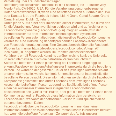
Vernetzung über Freundschaftsanfragen.
Betreibergesellschaft von Facebook ist die Facebook, Inc., 1 Hacker Way,
Menlo Park, CA 94025, USA. Für die Verarbeitung personenbezogener
Daten Verantwortlicher ist, wenn eine betroffene Person außerhalb der USA
oder Kanada lebt, die Facebook Ireland Ltd., 4 Grand Canal Square, Grand
Canal Harbour, Dublin 2, Ireland.
Durch jeden Aufruf einer der Einzelseiten dieser Internetseite, die durch den
für die Verarbeitung Verantwortlichen betrieben wird und auf welcher eine
Facebook-Komponente (Facebook-Plug-In) integriert wurde, wird der
Internetbrowser auf dem informationstechnologischen System der
betroffenen Person automatisch durch die jeweilige Facebook-Komponente
veranlasst, eine Darstellung der entsprechenden Facebook-Komponente
von Facebook herunterzuladen. Eine Gesamtübersicht über alle Facebook-
Plug-Ins kann unter https://developers.facebook.com/docs/plugins/?
locale=de_DE abgerufen werden. Im Rahmen dieses technischen
Verfahrens erhält Facebook Kenntnis darüber, welche konkrete Unterseite
unserer Internetseite durch die betroffene Person besucht wird.
Sofern die betroffene Person gleichzeitig bei Facebook eingeloggt ist,
erkennt Facebook mit jedem Aufruf unserer Internetseite durch die betroffene
Person und während der gesamten Dauer des jeweiligen Aufenthaltes auf
unserer Internetseite, welche konkrete Unterseite unserer Internetseite die
betroffene Person besucht. Diese Informationen werden durch die Facebook-
Komponente gesammelt und durch Facebook dem jeweiligen Facebook-
Account der betroffenen Person zugeordnet. Betätigt die betroffene Person
einen der auf unserer Internetseite integrierten Facebook-Buttons,
beispielsweise den „Gefällt mir“-Button, oder gibt die betroffene Person einen
Kommentar ab, ordnet Facebook diese Information dem persönlichen
Facebook-Benutzerkonto der betroffenen Person zu und speichert diese
personenbezogenen Daten.
Facebook erhält über die Facebook-Komponente immer dann eine
Information darüber, dass die betroffene Person unsere Internetseite besucht
hat, wenn die betroffene Person zum Zeitpunkt des Aufrufs unserer