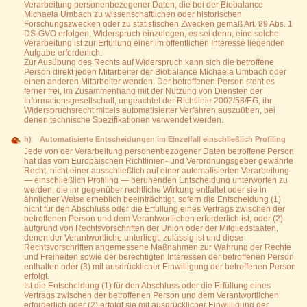
Verarbeitung personenbezogener Daten, die bei der Biobalance
Michaela Umbach zu wissenschaftlichen oder historischen
Forschungszwecken oder zu statistischen Zwecken gemäß Art. 89 Abs. 1
DS-GVO erfolgen, Widerspruch einzulegen, es sei denn, eine solche
Verarbeitung ist zur Erfüllung einer im öffentlichen Interesse liegenden
Aufgabe erforderlich.
Zur Ausübung des Rechts auf Widerspruch kann sich die betroffene
Person direkt jeden Mitarbeiter der Biobalance Michaela Umbach oder
einen anderen Mitarbeiter wenden. Der betroffenen Person steht es
ferner frei, im Zusammenhang mit der Nutzung von Diensten der
Informationsgesellschaft, ungeachtet der Richtlinie 2002/58/EG, ihr
Widerspruchsrecht mittels automatisierter Verfahren auszuüben, bei
denen technische Spezifikationen verwendet werden.
h) Automatisierte Entscheidungen im Einzelfall einschließlich Profiling
Jede von der Verarbeitung personenbezogener Daten betroffene Person
hat das vom Europäischen Richtlinien- und Verordnungsgeber gewährte
Recht, nicht einer ausschließlich auf einer automatisierten Verarbeitung
— einschließlich Profiling — beruhenden Entscheidung unterworfen zu
werden, die ihr gegenüber rechtliche Wirkung entfaltet oder sie in
ähnlicher Weise erheblich beeinträchtigt, sofern die Entscheidung (1)
nicht für den Abschluss oder die Erfüllung eines Vertrags zwischen der
betroffenen Person und dem Verantwortlichen erforderlich ist, oder (2)
aufgrund von Rechtsvorschriften der Union oder der Mitgliedstaaten,
denen der Verantwortliche unterliegt, zulässig ist und diese
Rechtsvorschriften angemessene Maßnahmen zur Wahrung der Rechte
und Freiheiten sowie der berechtigten Interessen der betroffenen Person
enthalten oder (3) mit ausdrücklicher Einwilligung der betroffenen Person
erfolgt.
Ist die Entscheidung (1) für den Abschluss oder die Erfüllung eines
Vertrags zwischen der betroffenen Person und dem Verantwortlichen
erforderlich oder (2) erfolgt sie mit ausdrücklicher Einwilligung der