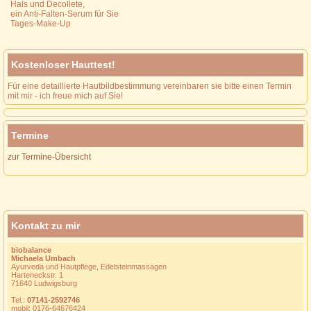
Hals und Decollete,
ein Anti-Falten-Serum für Sie
Tages-Make-Up
Kostenloser Hauttest!
Für eine detaillierte Hautbildbestimmung vereinbaren sie bitte einen Termin
mit mir - ich freue mich auf Sie!
Termine
zur Termine-Übersicht
Kontakt zu mir
biobalance
Michaela Umbach
Ayurveda und Hautpflege, Edelsteinmassagen
Harteneckstr. 1
71640 Ludwigsburg
Tel.:
07141-2592746
mobil: 0176-64676424